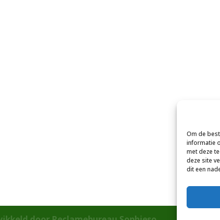
Om de beste
informatie 
met deze te
deze site v
dit een nad
wikkeld door Reclamebureau Sophieso