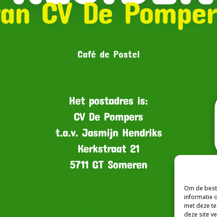
van CV De Pomper
Café de Postel
Het postadres is:
CV De Pompers
t.a.v. Jasmijn Hendriks
Kerkstraat 21
5711 GT Someren
Om de beste
informatie 
met deze te
deze site v