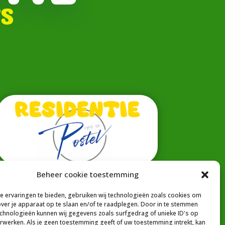
s
Beheer cookie toestemming
 ervaringen te bieden, gebruiken wij technologieën zoals cookies om
over je apparaat op te slaan en/of te raadplegen. Door in te stemmen
chnologieën kunnen wij gegevens zoals surfgedrag of unieke ID's op
erwerken. Als je geen toestemming geeft of uw toestemming intrekt, kan