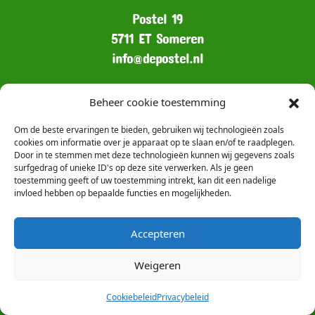
Postel 19
5711 ET Someren
info@depostel.nl
Beheer cookie toestemming
Het postadres is:
CV De Pompers
Om de beste ervaringen te bieden, gebruiken wij technologieën zoals
cookies om informatie over je apparaat op te slaan en/of te raadplegen.
Door in te stemmen met deze technologieën kunnen wij gegevens zoals
surfgedrag of unieke ID's op deze site verwerken. Als je geen
Kerkstraat 21
toestemming geeft of uw toestemming intrekt, kan dit een nadelige
5711 GT Someren
invloed hebben op bepaalde functies en mogelijkheden.
Accepteren
Weigeren
Cookiebeleid
Privacybeleid