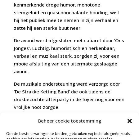
kenmerkende droge humor, monotone
stemgeluid en quasi nonchalante houding, wist
hij het publiek mee te nemen in zijn verhaal en
zette hij een sterke buut neer.
De avond werd afgesloten met cabaret door ‘Ons
Jonges’. Luchtig, humoristisch en herkenbaar,
verbaal en muzikaal sterk, zorgden zij voor een
mooie afsluiting van een uitermate geslaagde
avond.
De muzikale ondersteuning werd verzorgd door
‘De Strakke Ketting Band’ die ook tijdens de
drukbezochte afterparty in de foyer nog voor een
vrolijke noot zorgde.
Beheer cookie toestemming
foto’s vind u hier:
https://cvdepompers.nl/fotos-
Om de beste ervaringen te bieden, gebruiken wij technologieën zoals