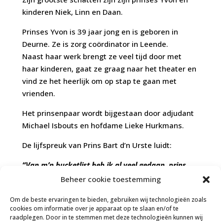
kinderen Niek, Linn en Daan.
Prinses Yvon is 39 jaar jong en is geboren in
Deurne. Ze is zorg coördinator in Leende.
Naast haar werk brengt ze veel tijd door met
haar kinderen, gaat ze graag naar het theater en
vind ze het heerlijk om op stap te gaan met
vrienden.
Het prinsenpaar wordt bijgestaan door adjudant
Michael Isbouts en hofdame Lieke Hurkmans.
De lijfspreuk van Prins Bart d’n Urste luidt:
“Van m’n bucketlist heb ik al veel gedaan, prins
carnaval stond boven aan.
Beheer cookie toestemming
Dit jaar gaat het veranderen, samen met de
Om de beste ervaringen te bieden, gebruiken wij technologieën zoals
Pompers en vele anderen!
”
cookies om informatie over je apparaat op te slaan en/of te
raadplegen. Door in te stemmen met deze technologieën kunnen wij