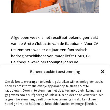
Afgelopen week is het resultaat bekend gemaakt
van de Grote Clubactie van de Rabobank. Voor CV
De Pompers was er dit jaar een fantastisch
bedrag beschikbaar van maar liefst € 501,17.
De cheque werd persoonlijk tijdens de
bestuursvergadering overhandigd aan onze
Beheer cookie toestemming
Penningmeester.
Wij willen iedereen van harte bedanken voor het
Om de beste ervaringen te bieden, gebruiken wij technologieën zoals
stemmen!
cookies om informatie over je apparaat op te slaan en/of te
raadplegen. Door in te stemmen met deze technologieën kunnen wij
gegevens zoals surfgedrag of unieke ID's op deze site verwerken. Als
je geen toestemming geeft of uw toestemming intrekt, kan dit een
nadelige invloed hebben op bepaalde functies en mogelijkheden.