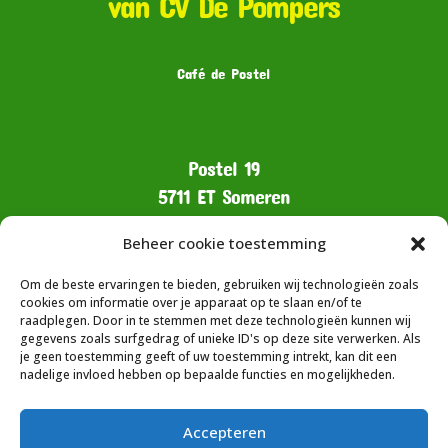
van CV De Pompers
Café de Postel
Postel 19
5711 ET Someren
info@depostel.nl
Beheer cookie toestemming
Om de beste ervaringen te bieden, gebruiken wij technologieën zoals
Het postadres is:
cookies om informatie over je apparaat op te slaan en/of te
CV De Pompers
raadplegen. Door in te stemmen met deze technologieën kunnen wij
gegevens zoals surfgedrag of unieke ID's op deze site verwerken. Als
t.a.v. Jasmijn Hendriks
je geen toestemming geeft of uw toestemming intrekt, kan dit een
Kerkstraat 21
nadelige invloed hebben op bepaalde functies en mogelijkheden.
5711 GT Someren
Accepteren