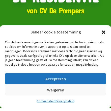
van CV De Pompers
Café de Postel
Beheer cookie toestemming
Om de beste ervaringen te bieden, gebruiken wij technologieën zoals
cookies om informatie over je apparaat op te slaan en/of te
Postel 19
raadplegen. Door in te stemmen met deze technologieën kunnen wij
gegevens zoals surfgedrag of unieke ID's op deze site verwerken. Als
5711 ET Someren
je geen toestemming geeft of uw toestemming intrekt, kan dit een
info@depostel.nl
nadelige invloed hebben op bepaalde functies en mogelijkheden.
Accepteren
Het postadres is:
CV De Pompers
Weigeren
t.a.v. Jasmijn Hendriks
Kerkstraat 21
Cookiebeleid
Privacybeleid
5711 GT Someren