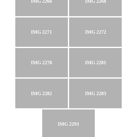
IMG 2266
IMG 2268
IMG 2271
IMG 2272
IMG 2278
IMG 2281
IMG 2282
IMG 2283
IMG 2293