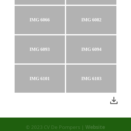
IMG 6066
IMG 6082
IMG 6093
IMG 6094
IMG 6101
IMG 6103
© 2023 CV De Pompers |
Website