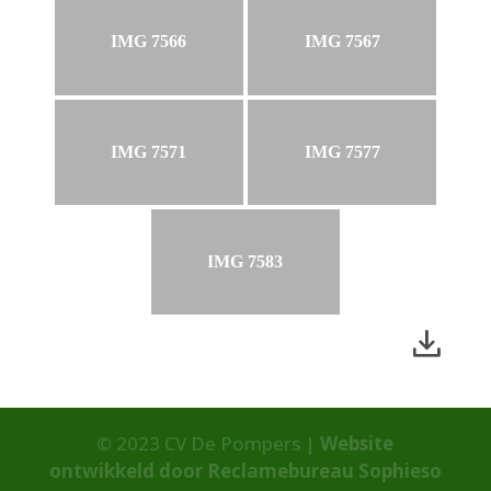
IMG 7566
IMG 7567
IMG 7571
IMG 7577
IMG 7583
© 2023 CV De Pompers |
Website
ontwikkeld door Reclamebureau Sophieso