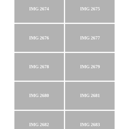
IMG 2674
IMG 2675
IMG 2676
IMG 2677
IMG 2678
IMG 2679
IMG 2680
IMG 2681
IMG 2682
IMG 2683