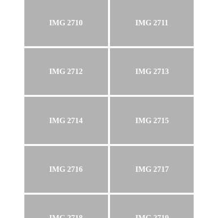
IMG 2710
IMG 2711
IMG 2712
IMG 2713
IMG 2714
IMG 2715
IMG 2716
IMG 2717
IMG 2718
IMG 2719