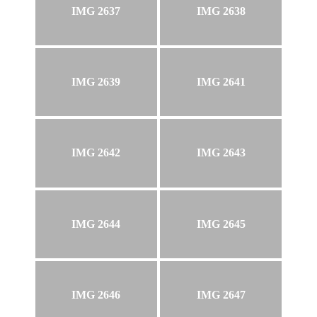
IMG 2637
IMG 2638
IMG 2639
IMG 2641
IMG 2642
IMG 2643
IMG 2644
IMG 2645
IMG 2646
IMG 2647