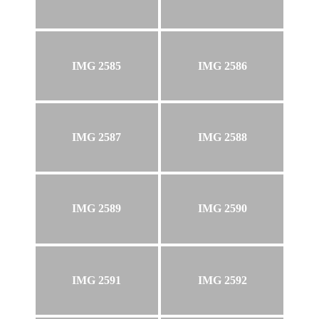
IMG 2585
IMG 2586
IMG 2587
IMG 2588
IMG 2589
IMG 2590
IMG 2591
IMG 2592