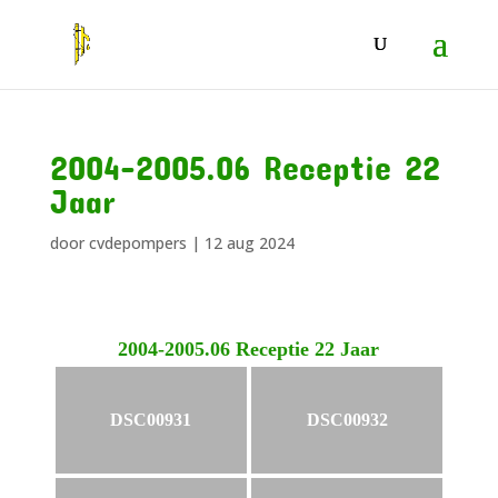
2004-2005.06 Receptie 22
Jaar
door
cvdepompers
|
12 aug 2024
2004-2005.06 Receptie 22 Jaar
DSC00931
DSC00932