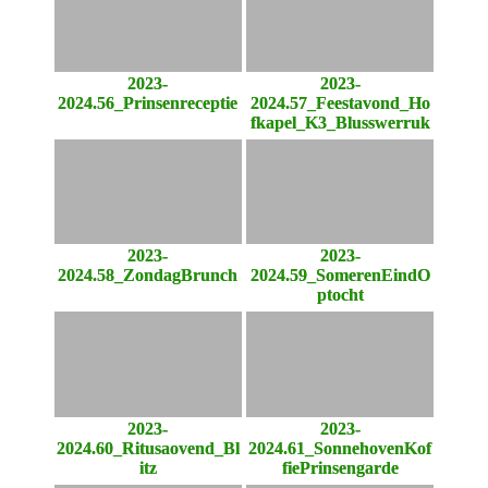
2023-
2023-
2024.56_Prinsenreceptie
2024.57_Feestavond_Ho
fkapel_K3_Blusswerruk
2023-
2023-
2024.58_ZondagBrunch
2024.59_SomerenEindO
ptocht
2023-
2023-
2024.60_Ritusaovend_Bl
2024.61_SonnehovenKof
itz
fiePrinsengarde