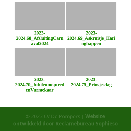
2023-
2023-
2024.68_AfsluitingCarn
2024.69_Askruisje_Hari
aval2024
nghappen
2023-
2023-
2024.70_Jubileumoptred
2024.75_Prinsjesdag
enVurmekaar
© 2023 CV De Pompers |
Website
ontwikkeld door Reclamebureau Sophieso