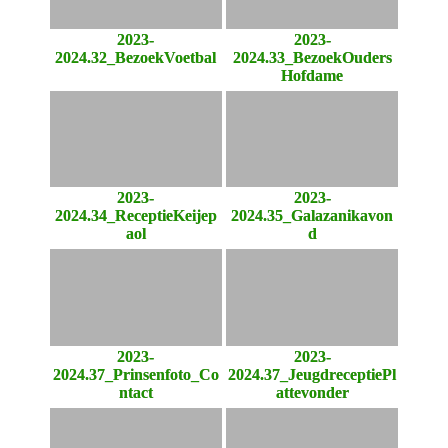
2023-
2023-
2024.32_BezoekVoetbal
2024.33_BezoekOuders
Hofdame
2023-
2023-
2024.34_ReceptieKeijep
2024.35_Galazanikavon
aol
d
2023-
2023-
2024.37_Prinsenfoto_Co
2024.37_JeugdreceptiePl
ntact
attevonder