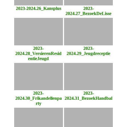
2023-2024.26_Kansplus
2023-
2024.27_BezoekDeLisse
2023-
2023-
2024.28_VersierenResid
2024.29_Jeugdreceptie
entieJeugd
2023-
2023-
2024.30_Frikandellenpa
2024.31_BezoekHandbal
rty