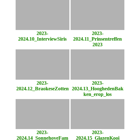
2023-
2023-
2024.10_InterviewSiris
2024.11_Prinsentreffen
2023
2023-
2023-
2024.12_BraokeseZotten
2024.13_HooghedenBak
ken_erop_los
2023-
2023-
2024.14_SonnehoveFam
2024.15_GlazenKooi