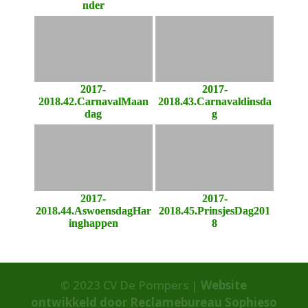
nder
2017-
2017-
2018.42.CarnavalMaan
2018.43.Carnavaldinsda
dag
g
2017-
2017-
2018.44.AswoensdagHar
2018.45.PrinsjesDag201
inghappen
8
© 2023 CV De Pompers |
Website
ontwikkeld door Reclamebureau Sophieso