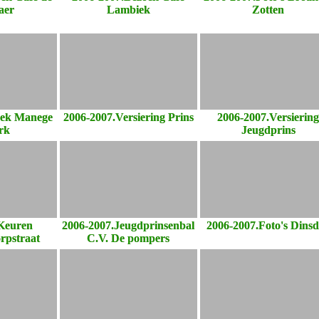
aer
Lambiek
Zotten
oek Manege
2006-2007.Versiering Prins
2006-2007.Versierin
rk
Jeugdprins
Keuren
2006-2007.Jeugdprinsenbal
2006-2007.Foto's Dins
orpstraat
C.V. De pompers