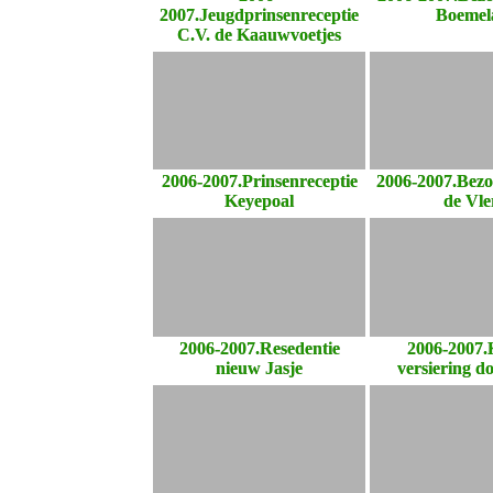
2007.Jeugdprinsenreceptie
Boemel
C.V. de Kaauwvoetjes
2006-2007.Prinsenreceptie
2006-2007.Bez
Keyepoal
de Vle
2006-2007.Resedentie
2006-2007.
nieuw Jasje
versiering d