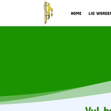
HOME
LID WORDE
Vul h