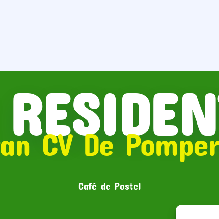
 RESIDEN
van CV De Pomper
Café de Postel